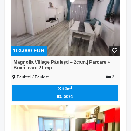
103.000 EUR
Magnolia Village Păulești – 2cam.| Parcare +
Boxă mare 21 mp
Paulesti / Paulesti
2
2
52m
ID: 5091