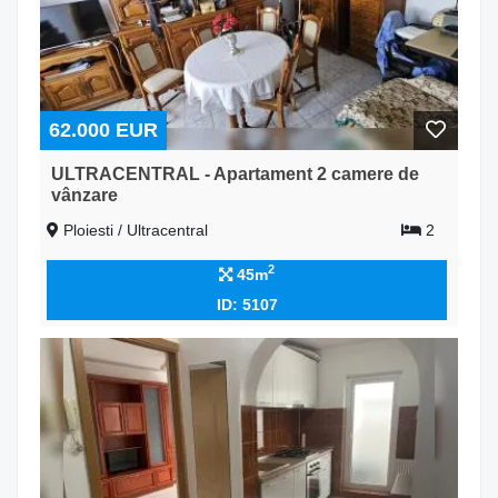
62.000 EUR
ULTRACENTRAL - Apartament 2 camere de
vânzare
Ploiesti / Ultracentral
2
2
45m
ID: 5107