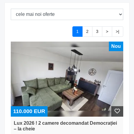
1
2
3
>
>|
Nou
110.000 EUR
Lux 2026 ! 2 camere decomandat Democrației
– la cheie