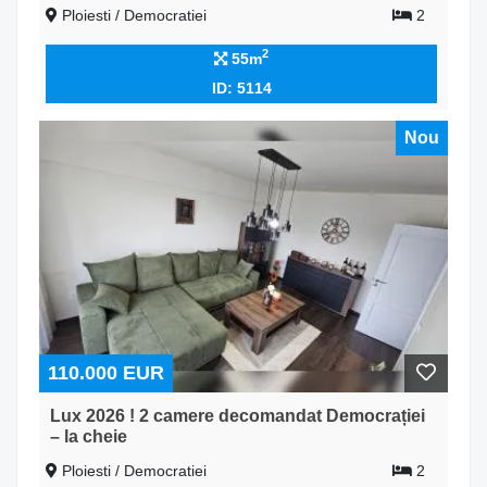
Ploiesti / Democratiei
2
2
55m
ID: 5114
Nou
110.000 EUR
Lux 2026 ! 2 camere decomandat Democrației
– la cheie
Ploiesti / Democratiei
2