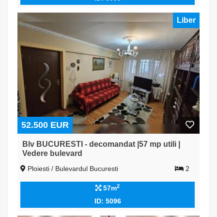
Liber
52.500 EUR
Blv BUCURESTI - decomandat |57 mp utili |
Vedere bulevard
Ploiesti / Bulevardul Bucuresti
2
2
57m
ID: 5096