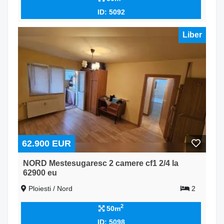
ID: 5092
Liber
62.900 EUR
NORD Mestesugaresc 2 camere cf1 2/4 la
62900 eu
Ploiesti / Nord
2
2
50m
ID: 5098