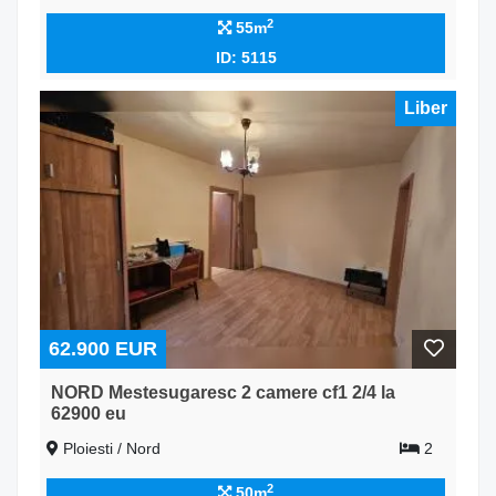
2
55m
ID: 5115
Liber
62.900 EUR
NORD Mestesugaresc 2 camere cf1 2/4 la
62900 eu
Ploiesti / Nord
2
2
50m