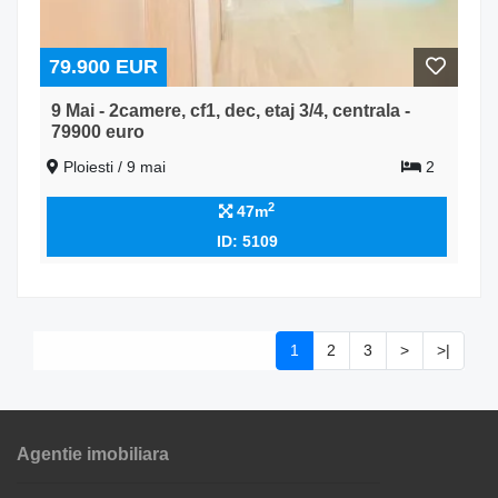
79.900 EUR
9 Mai - 2camere, cf1, dec, etaj 3/4, centrala -
79900 euro
Ploiesti / 9 mai
2
2
47m
ID: 5109
1
2
3
>
>|
Agentie imobiliara