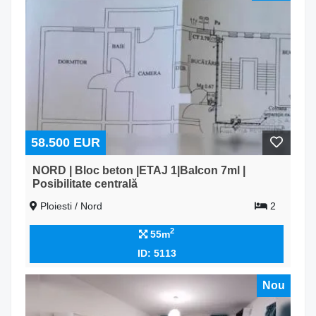
58.500 EUR
NORD | Bloc beton |ETAJ 1|Balcon 7ml |
Posibilitate centrală
Ploiesti / Nord
2
2
55m
ID: 5113
Nou