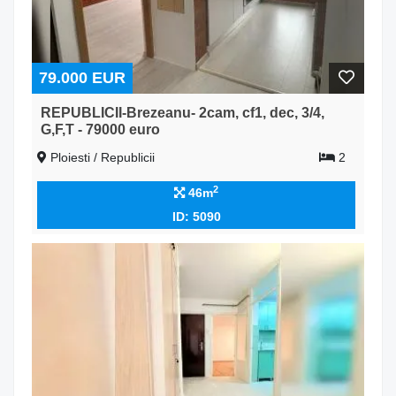
79.000 EUR
REPUBLICII-Brezeanu- 2cam, cf1, dec, 3/4,
G,F,T - 79000 euro
Ploiesti / Republicii
2
2
46m
ID: 5090