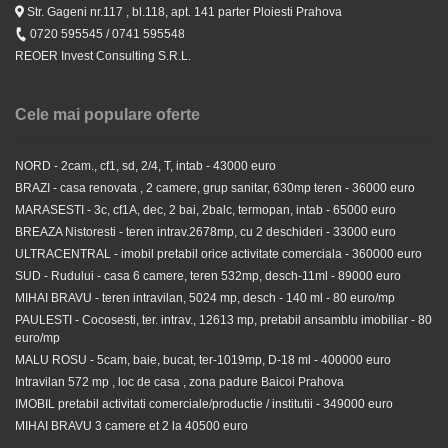
Str. Gageni nr.117 , bl.118, apt. 141 parter Ploiesti Prahova
0720 595545 / 0741 595548
REOER Invest Consulting S.R.L.
Cele mai populare oferte
NORD - 2cam., cf1, sd, 2/4, T, intab - 43000 euro
BRAZI - casa renovata , 2 camere, grup sanitar, 630mp teren - 36000 euro
MARASESTI - 3c, cf1A, dec, 2 bai, 2balc, termopan, intab - 65000 euro
BREAZA Nistoresti - teren intrav.2678mp, cu 2 deschideri - 33000 euro
ULTRACENTRAL - imobil pretabil orice activitate comerciala - 360000 euro
SUD - Rudului - casa 6 camere, teren 532mp, desch-11ml - 89000 euro
MIHAI BRAVU - teren intravilan, 5024 mp, desch - 140 ml - 80 euro/mp
PAULESTI - Cocosesti, ter. intrav., 12613 mp, pretabil ansamblu imobiliar - 80
euro/mp
MALU ROSU - 5cam, baie, bucat, ter-1019mp, D-18 ml - 400000 euro
Intravilan 572 mp , loc de casa , zona padure Baicoi Prahova
IMOBIL pretabil activitati comerciale/productie / institutii - 349000 euro
MIHAI BRAVU 3 camere et 2 la 40500 euro