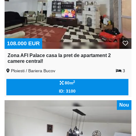
108.000 EUR
Zona AFI Palace casa la pret de apartament 2
camere central!
Ploiesti / Bariera Bucov
3
2
80m
ID: 3100
Nou