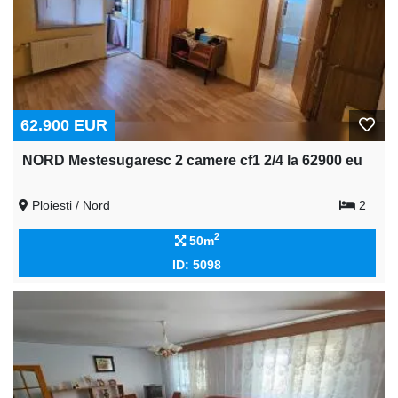
62.900 EUR
NORD Mestesugaresc 2 camere cf1 2/4 la 62900 eu
Ploiesti / Nord
2
2
50m
ID: 5098