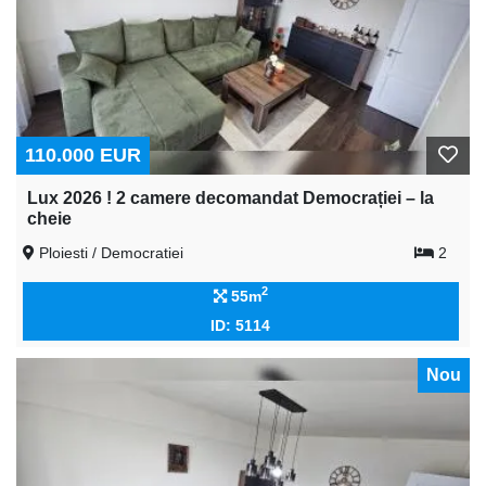
110.000 EUR
Lux 2026 ! 2 camere decomandat Democrației – la
cheie
Ploiesti / Democratiei
2
2
55m
ID: 5114
Nou