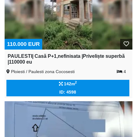
110.000 EUR
PAULESTI| Casă P+1,nefinisata |Priveliște superbă
|110000 eu
Ploiesti / Paulesti zona Cocosesti
4
2
142m
ID: 4598