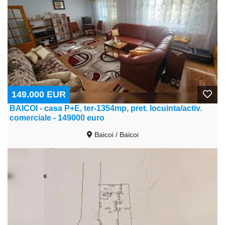
149.000 EUR
BAICOI - casa P+E, ter-1354mp, pret. locuinta/activ.
comerciale - 149000 euro
Baicoi / Baicoi