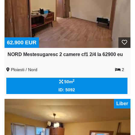
62.900 EUR
NORD Mestesugaresc 2 camere cf1 2/4 la 62900 eu
Ploiesti / Nord
2
2
50m
ID: 5092
Liber