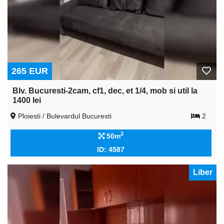
265 EUR
Blv. Bucuresti-2cam, cf1, dec, et 1/4, mob si util la
1400 lei
Ploiesti / Bulevardul Bucuresti
2
2
50m
ID: 4587
Liber