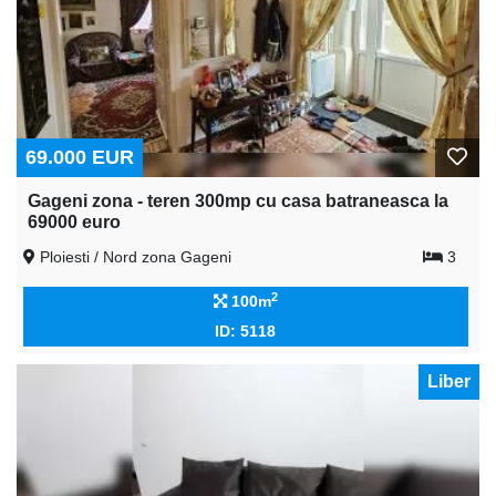
69.000 EUR
Gageni zona - teren 300mp cu casa batraneasca la
69000 euro
Ploiesti / Nord zona Gageni
3
2
100m
ID: 5118
Liber