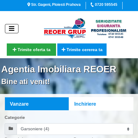
Str. Gageni, Ploiesti Prahova
0720 595545
Trimite oferta ta
Trimite cererea ta
Agentia Imobiliara REOER
Bine ati venit!
Vanzare
Inchiriere
Categorie