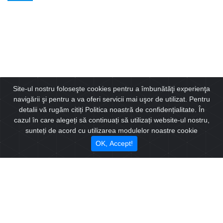
Site-ul nostru foloseşte cookies pentru a îmbunătăţi experienţa
Spatii comerciale, de depozitare / industriale sau de birouri
navigării şi pentru a va oferi servicii mai uşor de utilizat. Pentru
de inchiriat in Municipiul Ploiesti
detalii vă rugăm citiți Politica noastră de confidențialitate. În
cazul în care alegeți să continuați să utilizați website-ul nostru,
sunteți de acord cu utilizarea modulelor noastre cookie
Stiri
OK, Accept!