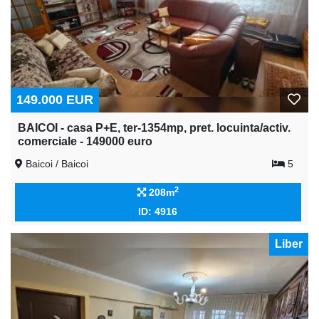
149.000 EUR
BAICOI - casa P+E, ter-1354mp, pret. locuinta/activ.
comerciale - 149000 euro
Baicoi / Baicoi
5
2
208m
ID: 4916
Liber