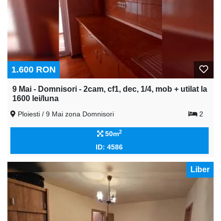
1.600 RON
9 Mai - Domnisori - 2cam, cf1, dec, 1/4, mob + utilat la
1600 lei/luna
Ploiesti / 9 Mai zona Domnisori
2
2
50m
ID: 4586
Liber