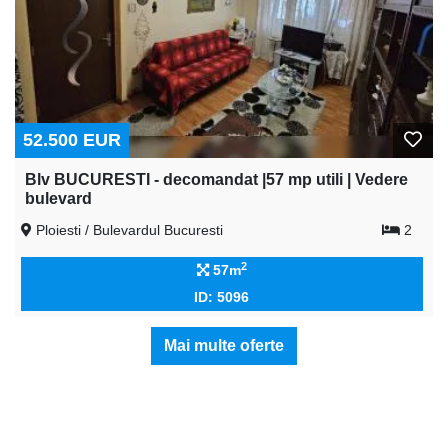
52.500 EUR
Blv BUCURESTI - decomandat |57 mp utili | Vedere
bulevard
Ploiesti / Bulevardul Bucuresti
2
2
57m
ID: 5096
Mai multe oferte