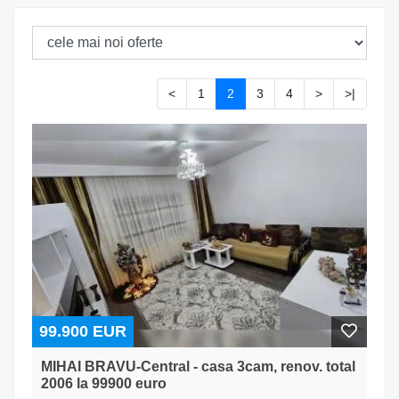
<
1
2
3
4
>
>|
99.900 EUR
MIHAI BRAVU-Central - casa 3cam, renov. total
2006 la 99900 euro