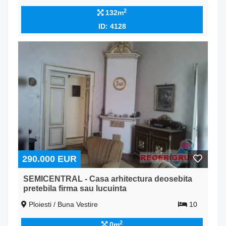
2
132m
ID: 4128
290.000 EUR
SEMICENTRAL - Casa arhitectura deosebita
pretebila firma sau lucuinta
Ploiesti / Buna Vestire
10
2
0m