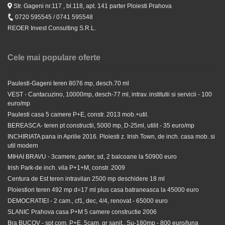
Str. Gageni nr.117 , bl.118, apt. 141 parter Ploiesti Prahova
0720 595545 / 0741 595548
REOER Invest Consulting S.R.L.
Cele mai populare oferte
Paulesti-Gageni teren 8076 mp, desch.70 ml
VEST - Cantacuzino, 10000mp, desch-77 ml, intrav. institutii si servicii - 100
euro/mp
Paulesti casa 5 camere P+E, constr. 2013 mob.+util.
BEREASCA- teren pt constructii, 5000 mp, D-25ml, utilit - 35 euro/mp
INCHIRIATA pana in Aprilie 2016. Ploiesti z. Irish Town, de inch. casa mob. si
util modern
MIHAI BRAVU - 3camere, parter, sd, 2 balcoane la 50900 euro
Irish Park-de inch. vila P+1+M, constr. 2009
Centura de Est teren intravilan 2500 mp deschidere 18 ml
Ploiestiori teren 492 mp d=17 ml plus casa batraneasca la 45000 euro
DEMOCRATIEI - 2 cam., cf1, dec, 4/4, renovat - 65000 euro
SLANIC Prahova casa P+M 5 camere constructie 2006
Bra BUCOV - spt com, P+E, 5cam, gr sanit., Su-180mp - 800 euro/luna