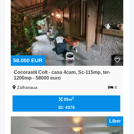
58.000 EUR
Cocorastii Colt - casa 4cam, Sc-115mp, ter-
1200mp - 58000 euro
Zalhanaua
4
2
95m
ID: 4376
Liber