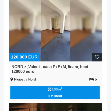
120.000 EUR
NORD z.,Valeni - casa P+E+M, 5cam, beci -
120000 euro
Ploiesti / Nord
5
2
190m
ID: 4540