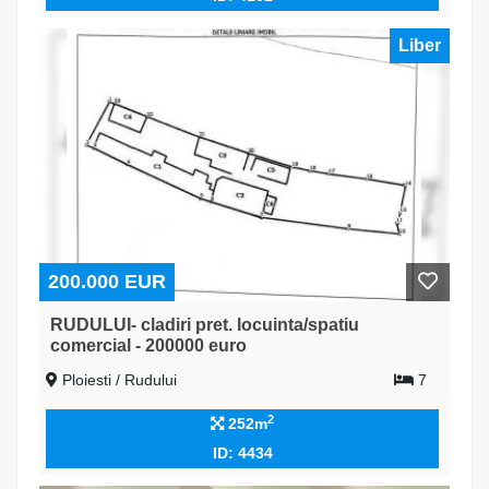
Liber
200.000 EUR
RUDULUI- cladiri pret. locuinta/spatiu
comercial - 200000 euro
Ploiesti / Rudului
7
2
252m
ID: 4434