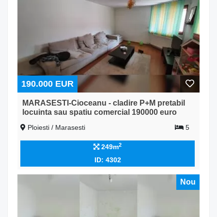
190.000 EUR
MARASESTI-Cioceanu - cladire P+M pretabil
locuinta sau spatiu comercial 190000 euro
Ploiesti / Marasesti
5
2
249m
ID: 4302
Nou