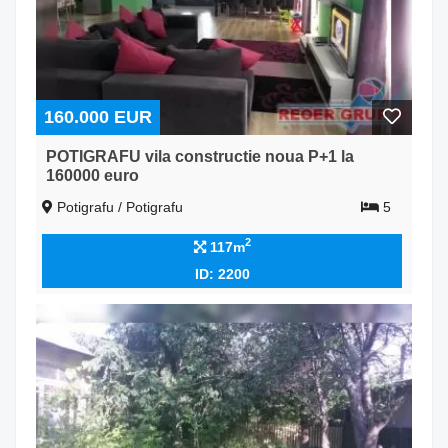
160.000 EUR
POTIGRAFU vila constructie noua P+1 la
160000 euro
Potigrafu / Potigrafu
5
2
117m
ID: 2200