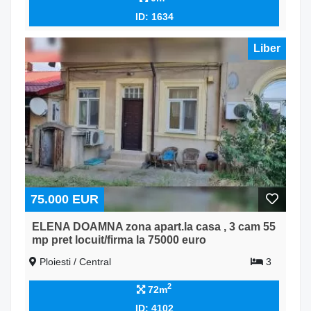
ID: 1634
Liber
75.000 EUR
ELENA DOAMNA zona apart.la casa , 3 cam 55
mp pret locuit/firma la 75000 euro
Ploiesti / Central
3
2
72m
ID: 4102