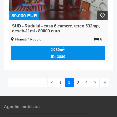
89.000 EUR
SUD - Rudului - casa 6 camere, teren 532mp,
desch-11ml - 89000 euro
Ploiesti / Rudului
6
2
80m
ID: 3880
<
1
2
3
4
>
>|
Agentie imobiliara