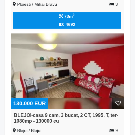
Ploiesti / Mihai Bravu
3
2
73m
ID: 4692
130.000 EUR
BLEJOI-casa 9 cam, 3 bucat, 2 CT, 1995, T, ter-
1080mp - 130000 eu
Blejoi / Blejoi
9