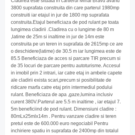
Cladirea este situata in cartierul Mihai Bravu avand
3800 suprafata construita din care parterul 1980mp
construiti iar etajul in jur de 1800 mp suprafata
construita.Etajul beneficiaza de pod rulant pe toata
lungimea cladirii .Cladirea cu o lungime de 80 m
,latime de 25m si inaltime in jur de 14m este
construita pe un teren in suprafata de 2615mp ce are
o deschidere(latime) de 30.5 m iar lungimea este de
85.5 Beneficiaza de acces si parcare TIR precum si
de 35 locuri de parcare pentru autoturisme. Accesul
in imobil prin 2 intrari, iar catre etaj in ambele capete
ale cladirii exista scari,precum si posibilitate de
ridicare marfa catre etaj prin intermediul podului
rulant. Beneficiaza de apa ,gaze,lumina inclusiv
curent 380V.Parterul are 5.5 m inaltime , iar etajul 7.
5m beneficiind de pod rulant. Dimensiuni cladire :
80mLx25mlx14m . Pentru vanzare cladire si teren
pretul este de 600.000 euro negociabil Pentru
inchiriere spatiu in suprafata de 2400mp din totalul