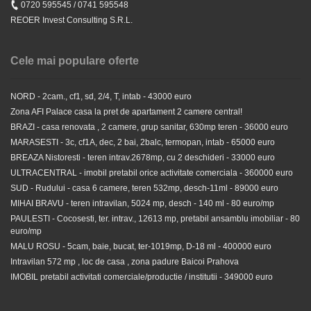
0720 595545 / 0741 595548
REOER Invest Consulting S.R.L.
Cele mai populare oferte
NORD - 2cam., cf1, sd, 2/4, T, intab - 43000 euro
Zona AFI Palace casa la pret de apartament 2 camere central!
BRAZI - casa renovata , 2 camere, grup sanitar, 630mp teren - 36000 euro
MARASESTI - 3c, cf1A, dec, 2 bai, 2balc, termopan, intab - 65000 euro
BREAZA Nistoresti - teren intrav.2678mp, cu 2 deschideri - 33000 euro
Valea Calugareasca - hala 550 mp, H-6m - 700 Euro/luna
ULTRACENTRAL - imobil pretabil orice activitate comerciala - 360000 euro
SUD - Rudului - casa 6 camere, teren 532mp, desch-11ml - 89000 euro
MIHAI BRAVU - teren intravilan, 5024 mp, desch - 140 ml - 80 euro/mp
3 EUR
PAULESTI - Cocosesti, ter. intrav., 12613 mp, pretabil ansamblu imobiliar - 80
euro/mp
MALU ROSU - 5cam, baie, bucat, ter-1019mp, D-18 ml - 400000 euro
Intravilan 572 mp , loc de casa , zona padure Baicoi Prahova
IMOBIL pretabil activitati comerciale/productie / institutii - 349000 euro