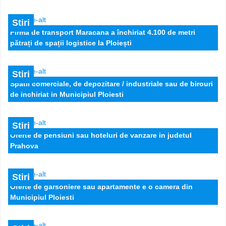
Stiri
Firma de transport Maracana a închiriat 4.100 de metri
pătrați de spații logistice la Ploiești
Stiri
Ploiesti - limitrof - HALA INDUSTIALA si teren aferent
Spatii comerciale, de depozitare / industriale sau de birouri
de inchiriat in Municipiul Ploiesti
2.500 EUR
Stiri
Oferte de pensiuni sau hoteluri de vanzare in judetul
Prahova
Stiri
Oferte de garsoniere sau apartamente e o camera din
Municipiul Ploiesti