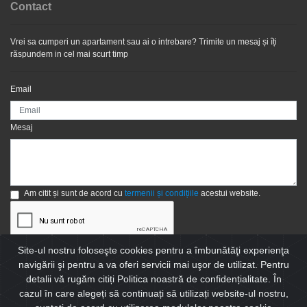
Contact
Vrei sa cumperi un apartament sau ai o intrebare? Trimite un mesaj și îți
răspundem in cel mai scurt timp
BLEJOI - hale intre 200 mp si 1000 mp la 3 euro/mp/luna +
Email
TVA
Mesaj
1.300 EUR
Am citit și sunt de acord cu
termenii și condițiile
acestui website.
Site-ul nostru foloseşte cookies pentru a îmbunătăţi experienţa
navigării şi pentru a va oferi servicii mai uşor de utilizat. Pentru
Trimite
detalii vă rugăm citiți Politica noastră de confidențialitate. În
cazul în care alegeți să continuați să utilizați website-ul nostru,
© Website realizat de
ImobilPro - CRM Imobiliar
- Toate drepturile rezervate |