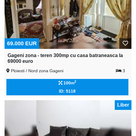
69.000 EUR
Gageni zona - teren 300mp cu casa batraneasca la
69000 euro
Ploiesti / Nord zona Gageni
3
2
100m
ID: 5118
Liber