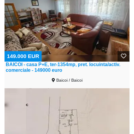
149.000 EUR
BAICOI - casa P+E, ter-1354mp, pret. locuinta/activ.
comerciale - 149000 euro
Baicoi / Baicoi