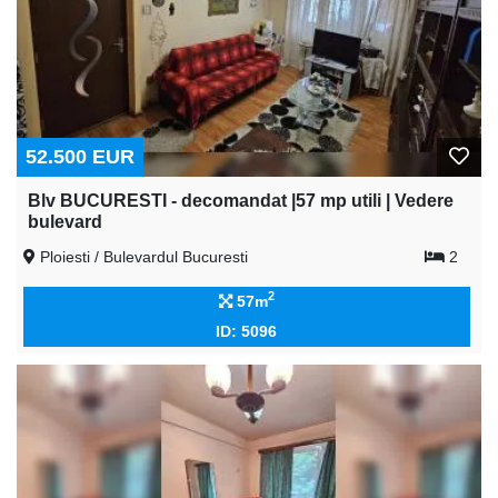
52.500 EUR
Blv BUCURESTI - decomandat |57 mp utili | Vedere
bulevard
Ploiesti / Bulevardul Bucuresti
2
2
57m
ID: 5096