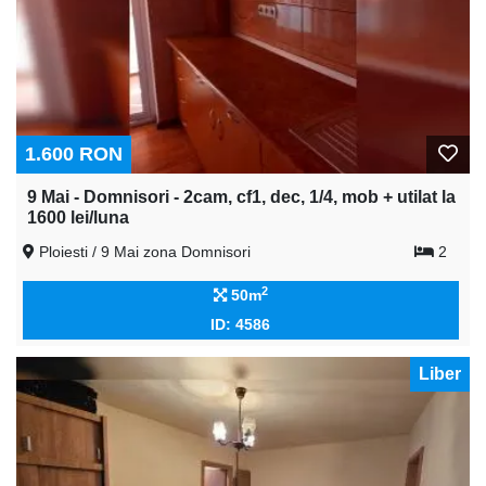
1.600 RON
9 Mai - Domnisori - 2cam, cf1, dec, 1/4, mob + utilat la
1600 lei/luna
Ploiesti / 9 Mai zona Domnisori
2
2
50m
ID: 4586
Liber