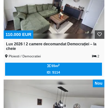
110.000 EUR
Lux 2026 ! 2 camere decomandat Democrației – la
cheie
Ploiesti / Democratiei
2
2
55m
ID: 5114
Nou