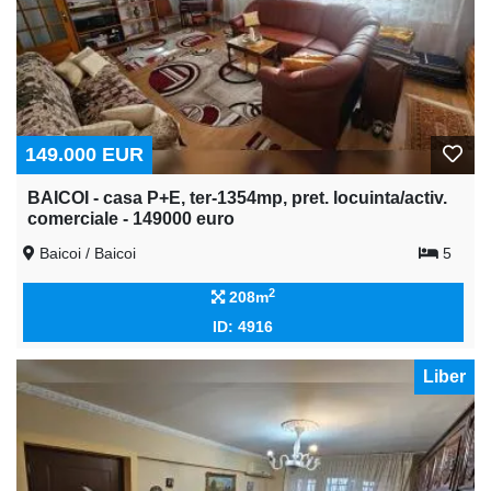
149.000 EUR
BAICOI - casa P+E, ter-1354mp, pret. locuinta/activ.
comerciale - 149000 euro
Baicoi / Baicoi
5
2
208m
ID: 4916
Liber