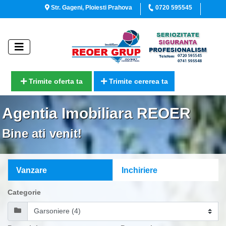
Str. Gageni, Ploiesti Prahova
0720 595545
Trimite oferta ta
Trimite cererea ta
Agentia Imobiliara REOER
Bine ati venit!
Vanzare
Inchiriere
Categorie