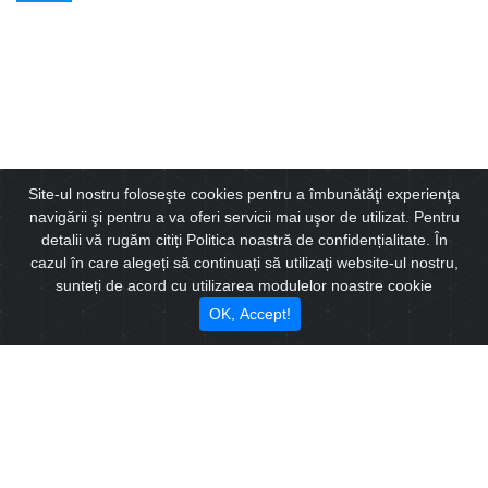
Site-ul nostru foloseşte cookies pentru a îmbunătăţi experienţa
Spatii comerciale, de depozitare / industriale sau de birouri
navigării şi pentru a va oferi servicii mai uşor de utilizat. Pentru
de inchiriat in Municipiul Ploiesti
detalii vă rugăm citiți Politica noastră de confidențialitate. În
cazul în care alegeți să continuați să utilizați website-ul nostru,
sunteți de acord cu utilizarea modulelor noastre cookie
Stiri
OK, Accept!