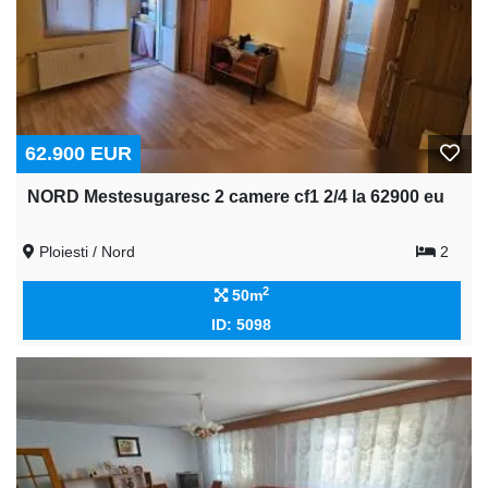
62.900 EUR
NORD Mestesugaresc 2 camere cf1 2/4 la 62900 eu
Ploiesti / Nord
2
2
50m
ID: 5098