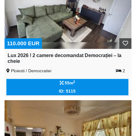
110.000 EUR
Lux 2026 ! 2 camere decomandat Democrației – la
cheie
Ploiesti / Democratiei
2
2
55m
ID: 5115