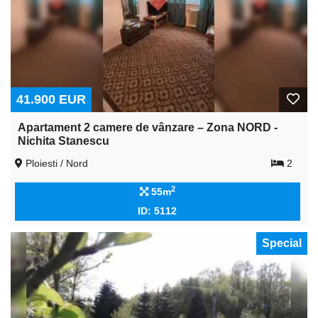
41.900 EUR
Apartament 2 camere de vânzare – Zona NORD -
Nichita Stanescu
Ploiesti / Nord
2
2
55m
ID: 5112
Special