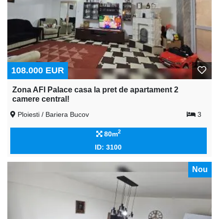
108.000 EUR
Zona AFI Palace casa la pret de apartament 2
camere central!
Ploiesti / Bariera Bucov
3
2
80m
ID: 3100
Nou