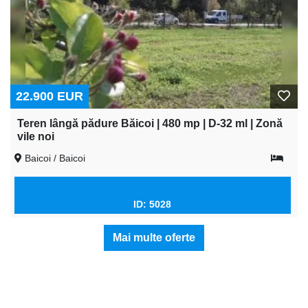
22.900 EUR
Teren lângă pădure Băicoi | 480 mp | D-32 ml | Zonă
vile noi
Baicoi / Baicoi
ID: 5028
Mai multe oferte