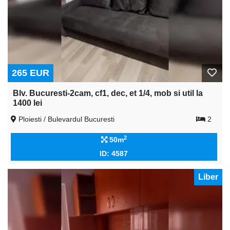
265 EUR
Blv. Bucuresti-2cam, cf1, dec, et 1/4, mob si util la
1400 lei
Ploiesti / Bulevardul Bucuresti
2
2
50m
ID: 4587
Liber