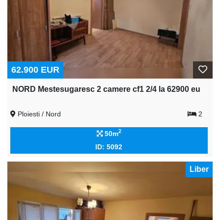
62.900 EUR
NORD Mestesugaresc 2 camere cf1 2/4 la 62900 eu
Ploiesti / Nord
2
2
50m
ID: 5092
Liber