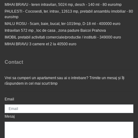
MIHAI BRAVU - teren intravilan, 5024 mp, desch - 140 ml - 80 euro/mp
PAULESTI - Cocosesti, ter. intrav., 12613 mp, pretabil ansamblu imobiliar - 80
euro/mp
MALU ROSU - 5cam, baie, bucat, ter-1019mp, D-18 ml - 400000 euro
Intravilan 572 mp , loc de casa , zona padure Baicoi Prahova
IMOBIL pretabil activitati comerciale/productie / institutii - 349000 euro
Central zona Elena Doamna , 2cam dec 80 mp - 300
MIHAI BRAVU 3 camere et 2 la 40500 euro
euro/luna
Contact
750 EUR
Vrei sa cumperi un apartament sau ai o intrebare? Trimite un mesaj și îți
răspundem in cel mai scurt timp
Email
Mesaj