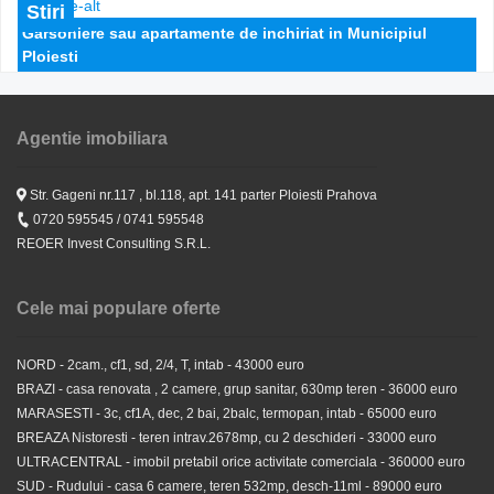
Stiri
Garsoniere sau apartamente de inchiriat in Municipiul
Ploiesti
Agentie imobiliara
Str. Gageni nr.117 , bl.118, apt. 141 parter Ploiesti Prahova
INCHIRIATA pana in Aprilie 2016. Ploiesti z. Irish Town, de
0720 595545 / 0741 595548
inch. casa mob. si util modern
REOER Invest Consulting S.R.L.
300 EUR
Cele mai populare oferte
NORD - 2cam., cf1, sd, 2/4, T, intab - 43000 euro
BRAZI - casa renovata , 2 camere, grup sanitar, 630mp teren - 36000 euro
MARASESTI - 3c, cf1A, dec, 2 bai, 2balc, termopan, intab - 65000 euro
BREAZA Nistoresti - teren intrav.2678mp, cu 2 deschideri - 33000 euro
ULTRACENTRAL - imobil pretabil orice activitate comerciala - 360000 euro
SUD - Rudului - casa 6 camere, teren 532mp, desch-11ml - 89000 euro