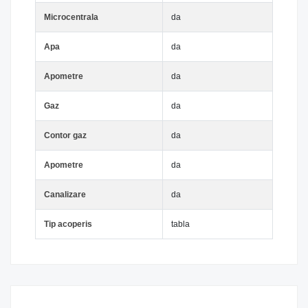
Microcentrala
da
Apa
da
Apometre
da
Gaz
da
Contor gaz
da
Apometre
da
Canalizare
da
Tip acoperis
tabla