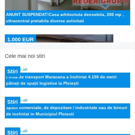
ANUNT SUSPENDAT!Casa arhitectuta deosebita, 200 mp ,
ultracentral pretabila diverse activitati
1.000 EUR
Cele mai noi stiri
Stiri
Firma de transport Maracana a închiriat 4.100 de metri
pătrați de spații logistice la Ploiești
Stiri
Spatii comerciale, de depozitare / industriale sau de birouri
Casa 6 camere central Ploiesti
de inchiriat in Municipiul Ploiesti
500 EUR
Stiri